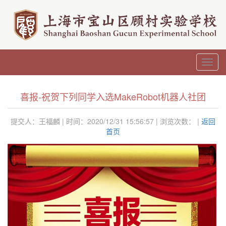
Toggl
navig
喜报-祝贺下列同学入选MakeRobot机器人社团
提交人：王福麟 | 时间：2020/12/31 15:56:57 | 浏览次数：
|
返回
首页