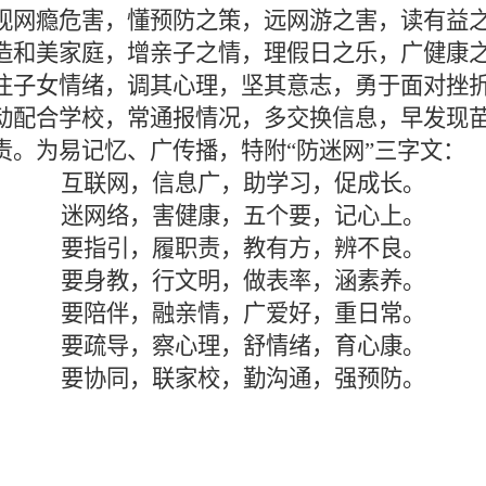
视网瘾危害，懂预防之策，远网游之害，读有益
造和美家庭，增亲子之情，理假日之乐，广健康
注子女情绪，调其心理，坚其意志，勇于面对挫
动配合学校，常通报情况，多交换信息，早发现
责。为易记忆、广传播，特附
“
防迷网
”
三字文：
互联网，信息广，助学习，促成长。
迷网络，害健康，五个要，记心上。
要指引，履职责，教有方，辨不良。
要身教，行文明，做表率，涵素养。
要陪伴，融亲情，广爱好，重日常。
要疏导，察心理，舒情绪，育心康。
要协同，联家校，勤沟通，强预防。