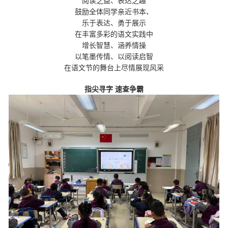
阅读之益、表达之趣
鼓励全体同学亲近书本、
乐于表达、勇于展示
在丰富多彩的语文实践中
增长智慧、涵养情操
以笔墨传情、以阅读启智
在语文节的舞台上尽情展现风采
指尖寻字
速查争霸