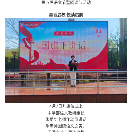
第五届语文节暨阅读节活动
墨香启校
悦读启航
4
月
日升旗仪式上
7
中学部语文教研组长
朱菊华老师作动员讲话
朱老师围绕语文之美、