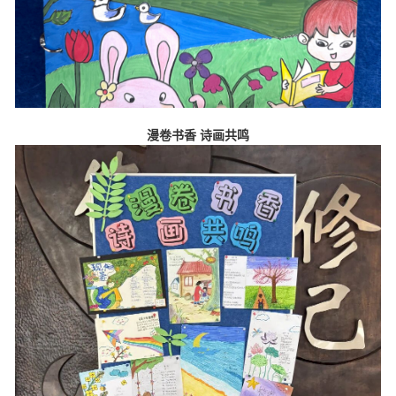
漫卷书香
诗画共鸣