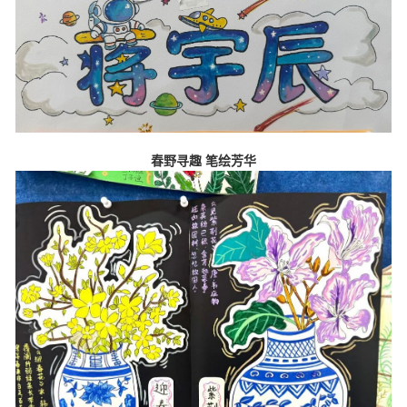
春野寻趣
笔绘芳华