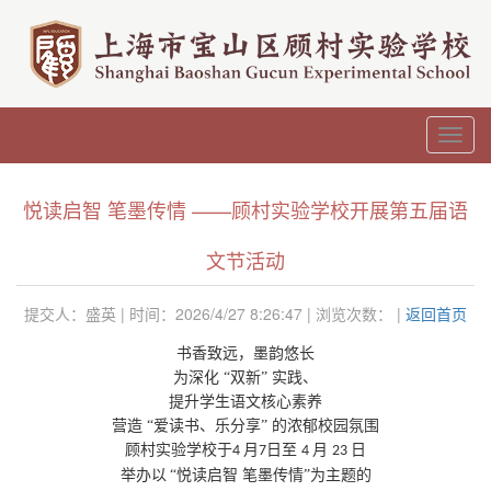
Toggl
navig
悦读启智 笔墨传情 ——顾村实验学校开展第五届语
文节活动
提交人：盛英 | 时间：2026/4/27 8:26:47 | 浏览次数：
|
返回首页
书香致远，墨韵悠长
为深化
“双新” 实践、
提升学生语文核心素养
营造
“爱读书、乐分享” 的浓郁校园氛围
顾村实验学校于
月
日至
月
日
4
7
4
23
举办以
“悦读启智 笔墨传情”为主题的