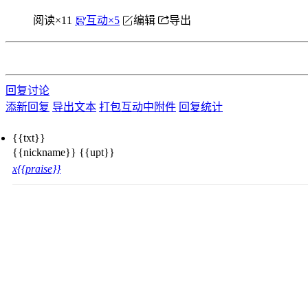
阅读×
11
互动×
5
编辑
导出
回复讨论
添新回复
导出文本
打包互动中附件
回复统计
{{txt}}
{{nickname}} {{upt}}
x{{praise}}