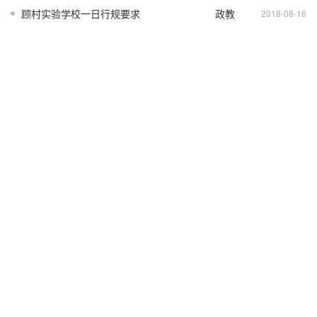
顾村实验学校一日行规要求
政教
处
2018-08-16
处