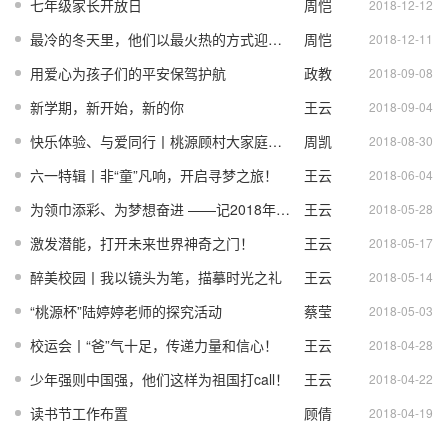
七年级家长开放日
周恺
麟
2018-12-12
最冷的冬天里，他们以最火热的方式迎接春天~
周恺
2018-12-11
用爱心为孩子们的平安保驾护航
政教
2018-09-08
新学期，新开始，新的你
王云
处
2018-09-04
快乐体验、与爱同行丨桃源顾村大家庭迎来新成员！
周凯
平
2018-08-30
六一特辑丨非“童”凡响，开启寻梦之旅！
王云
2018-06-04
为领巾添彩、为梦想奋进 ——记2018年我校少先队入队仪式
王云
平
2018-05-28
激发潜能，打开未来世界神奇之门！
王云
平
2018-05-17
醉美校园丨我以镜头为笔，描摹时光之礼
王云
平
2018-05-14
“桃源杯”陆婷婷老师的探究活动
蔡莹
平
2018-05-03
校运会丨“爸”气十足，传递力量和信心！
王云
2018-04-28
少年强则中国强，他们这样为祖国打call！
王云
平
2018-04-22
读书节工作布置
顾倩
平
2018-04-19