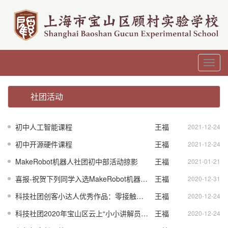
Toggl
navig
社团活动
初中人工智能课程
王福
2021-12-24
初中开源硬件课程
王福
麟
2021-12-24
MakeRobot机器人社团初中部活动掠影
王福
麟
2021-01-21
喜报-祝贺下列同学入选MakeRobot机器人社团
王福
麟
2020-12-31
科技社团创客小达人优秀作品：零接触电梯外按钮智能辅助装置
王福
麟
2020-12-24
科技社团2020年宝山区云上“小小讲解员”微视频活动
王福
麟
2020-12-24